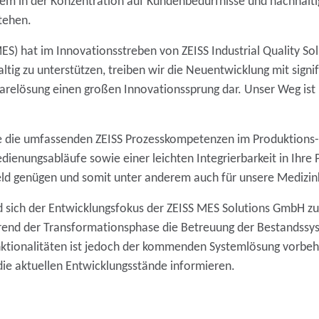
llem in der Konzentration auf Kundenbedürfnisse und nachhalti
tehen.
 hat im Innovationsstreben von ZEISS Industrial Quality Solu
tig zu unterstützen, treiben wir die Neuentwicklung mit signifi
arelösung einen großen Innovationssprung dar. Unser Weg ist 
e die umfassenden ZEISS Prozesskompetenzen im Produktions-
edienungsabläufe sowie einer leichten Integrierbarkeit in Ihr
eld genügen und somit unter anderem auch für unsere Medizin
wird sich der Entwicklungsfokus der ZEISS MES Solutions GmbH 
rend der Transformationsphase die Betreuung der Bestandssy
nktionalitäten ist jedoch der kommenden Systemlösung vorbeh
die aktuellen Entwicklungsstände informieren.